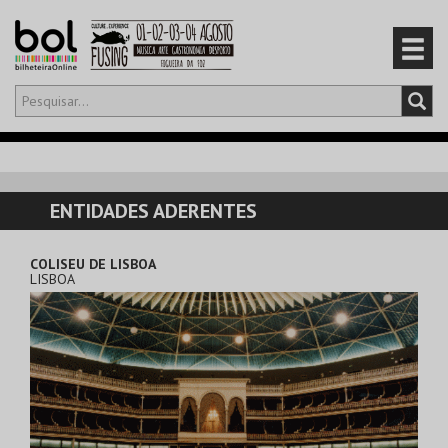
Olá,
iniciar sessão
PT
0
CARRINHO
ENTIDADES ADERENTES
EVENTOS
COLISEU DE LISBOA
LISBOA
CARTÕES
PRODUTOS