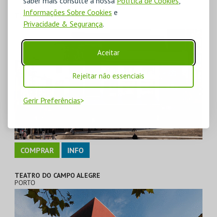
saber mais consulte a nossa
Política de Cookies
,
Informações Sobre Cookies
e
TEATRO MUNICIPAL RIVOLI
PORTO
Privacidade & Segurança
.
Aceitar
Rejeitar não essenciais
Gerir Preferências
COMPRAR
INFO
TEATRO DO CAMPO ALEGRE
PORTO