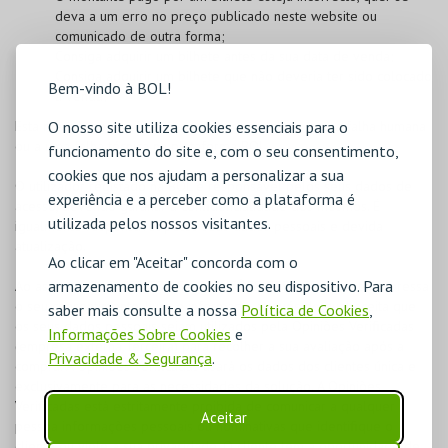
deva a um erro no preço publicado neste website ou
comunicado de outra forma;
Consiga adquirir um bilhete antes da sua data de venda;
Consiga adquirir um bilhete que não deveria ter sido colocado
Bem-vindo à BOL!
à venda;
O nosso site utiliza cookies essenciais para o
Esta medida será aplicável quer o erro se deva a uma falha humana
ou a uma falha técnica na plataforma BOL.
funcionamento do site e, com o seu consentimento,
cookies que nos ajudam a personalizar a sua
O utilizador registado na
BOL
é responsável pelos seus dados de
experiência e a perceber como a plataforma é
acesso, devendo garantir a confidencialidade dos mesmos. É
utilizada pelos nossos visitantes.
igualmente responsável pelos seus dados pessoais e devida
atualização.
Ao clicar em "Aceitar" concorda com o
armazenamento de cookies no seu dispositivo. Para
Ao assinalar "LI E ACEITO AS CONDIÇÕES GERAIS", o cliente expressa
o seu consentimento, livre e informado, através do qual aceita que
saber mais consulte a nossa
Política de Cookies
,
os seus dados pessoais sejam utilizados pela Opiniões Verificadas
Informações Sobre Cookies
e
(empresa externa, terceira) para recolher a sua avaliação após a
Privacidade & Segurança
.
compra. A Opiniões Verificadas usará os dados dos clientes única e
exclusivamente para as necessidades da solução. A Opiniões
Verificadas está estritamente proibida de comunicar a qualquer
Aceitar
pessoa informações pessoais ou nominativas que identifique o
cliente ou viole a sua privacidade. O cliente tem a oportunidade de