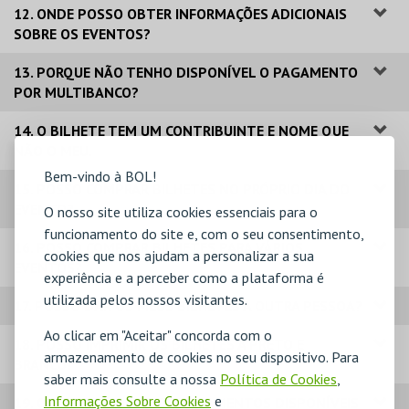
12. ONDE POSSO OBTER INFORMAÇÕES ADICIONAIS
SOBRE OS EVENTOS?
13. PORQUE NÃO TENHO DISPONÍVEL O PAGAMENTO
POR MULTIBANCO?
14. O BILHETE TEM UM CONTRIBUINTE E NOME QUE
NÃO O MEU.
Bem-vindo à BOL!
15. POSSO COMPRAR BILHETES NO PRÓPRIO DIA DO
EVENTO?
O nosso site utiliza cookies essenciais para o
funcionamento do site e, com o seu consentimento,
16. POSSO COMPRAR BILHETES PARA VÁRIOS
cookies que nos ajudam a personalizar a sua
EVENTOS?
experiência e a perceber como a plataforma é
utilizada pelos nossos visitantes.
17. POSSO DAR OS MEUS BILHETES A OUTRA PESSOA?
Ao clicar em "Aceitar" concorda com o
18. POSSO IMPRIMIR OS BILHETES A PRETO E
armazenamento de cookies no seu dispositivo. Para
BRANCO?
saber mais consulte a nossa
Política de Cookies
,
Informações Sobre Cookies
e
19. QUAIS OS MODOS DE PAGAMENTOS DISPONÍVEIS