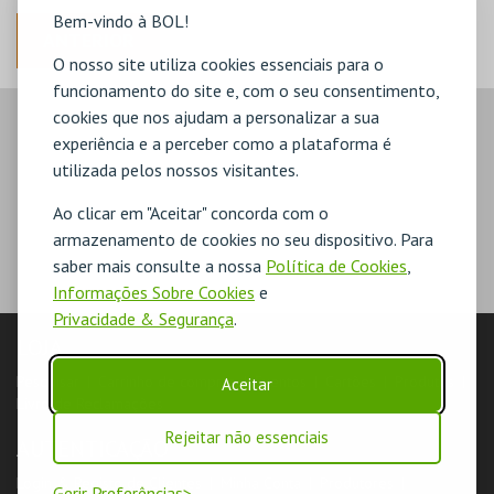
Bem-vindo à BOL!
ANTERIOR
O nosso site utiliza cookies essenciais para o
funcionamento do site e, com o seu consentimento,
cookies que nos ajudam a personalizar a sua
experiência e a perceber como a plataforma é
utilizada pelos nossos visitantes.
Ao clicar em "Aceitar" concorda com o
armazenamento de cookies no seu dispositivo. Para
saber mais consulte a nossa
Política de Cookies
,
Informações Sobre Cookies
e
Privacidade & Segurança
.
LOJA
Pesquisar
Carrinho de compras
Eventos
Cartões
Produtos
Aceitar
Livro de Reclamações
Rejeitar não essenciais
AUTENTICAÇÃO
Login & Registo de Clientes
Minha Conta
Produtores
Gerir Preferências