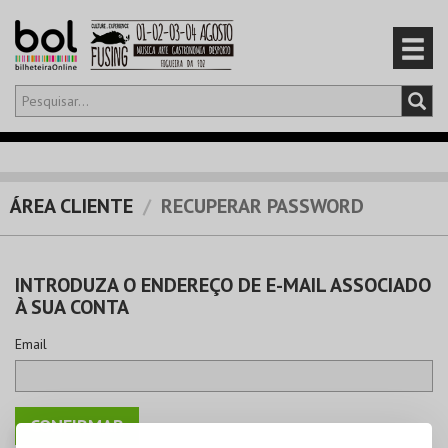
Olá,
iniciar sessão
PT
0
CARRINHO
ÁREA CLIENTE
RECUPERAR PASSWORD
EVENTOS
INTRODUZA O ENDEREÇO DE E-MAIL ASSOCIADO
CARTÕES
À SUA CONTA
PRODUTOS
Email